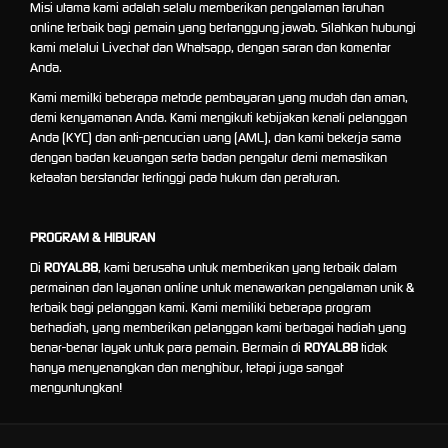
Misi utama kami adalah selalu memberikan pengalaman taruhan
online terbaik bagi pemain yang bertanggung jawab. Silahkan hubungi
kami melalui Livechat dan Whatsapp, dengan saran dan komentar
Anda.
Kami memilki beberapa metode pembayaran yang mudah dan aman,
demi kenyamanan Anda. Kami mengikuti kebijakan kenali pelanggan
Anda (KYC) dan anti-pencucian uang (AML), dan kami bekerja sama
dengan badan keuangan serta badan pengatur demi memastikan
ketaatan berstandar tertinggi pada hukum dan peraturan.
PROGRAM & HIBURAN
Di
ROYAL88
, kami berusaha untuk memberikan yang terbaik dalam
permainan dan layanan online untuk menawarkan pengalaman unik &
terbaik bagi pelanggan kami. Kami memiliki beberapa program
berhadiah, yang memberikan pelanggan kami berbagai hadiah yang
benar-benar layak untuk para pemain. Bermain di
ROYAL88
tidak
hanya menyenangkan dan menghibur, tetapi juga sangat
menguntungkan!