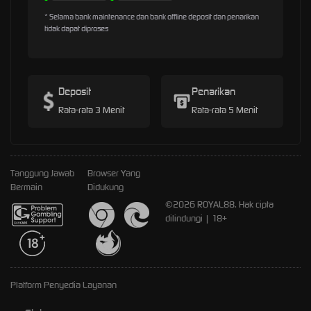
* Selama bank maintenance dan bank offline deposit dan penarikan
tidak dapat diproses
Deposit
Penarikan
Rata-rata 3 Menit
Rata-rata 5 Menit
Tanggung Jawab
Browser Yang
Bermain
Didukung
©2026 ROYAL88. Hak cipta
dilindungi | 18+
Platform Penyedia Layanan