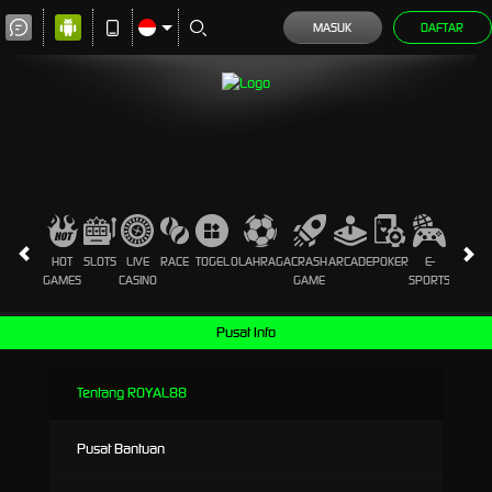
MASUK
DAFTAR
HOT
SLOTS
LIVE
RACE
TOGEL
OLAHRAGA
CRASH
ARCADE
POKER
E-
SABUN
GAMES
CASINO
GAME
SPORTS
AYAM
Pusat Info
Tentang ROYAL88
Pusat Bantuan