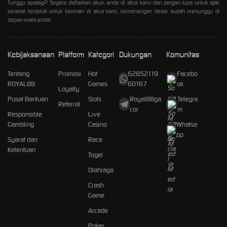
Tunggu apalagi? Segera daftarkan akun anda di situs kami dan jangan lupa untuk ajak
kerabat terdekat untuk bermain di situs kami, kemenangan besar sudah menunggu di
depan mata anda!.
Kebijaksanaan
Platform
Kategori
Dukungan
Komunitas
Tentang
Promosi
Hot
62852119
Facebo
ROYAL88
Games
60167
ok
Loyalty
Pusat Bantuan
Slots
Royal88ga
Telegra
Referral
cor
m
Responsible
Live
Gambling
Casino
Whatsa
pp
Syarat dan
Race
Ketentuan
Togel
Olahraga
Crash
Game
Arcade
Poker