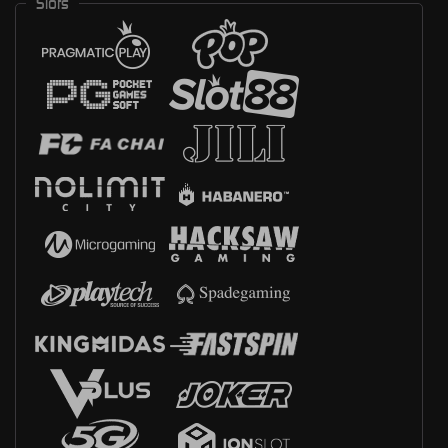
Slots