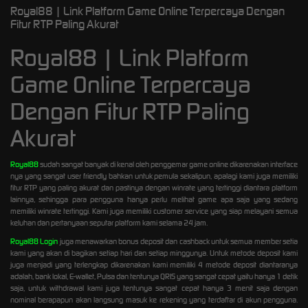
Royal88 | Link Platform Game Online Terpercaya Dengan
Fitur RTP Paling Akurat
Royal88 | Link Platform
Game Online Terpercaya
Dengan Fitur RTP Paling
Akurat
Royal88
sudah sangat banyak di kenal oleh penggemar game online dikarenakan interface
nya yang sangat user friendly bahkan untuk pemula sekalipun, apalagi kami juga memiliki
fitur RTP yang paling akurat dan pastinya dengan winrate yang tertinggi diantara platform
lainnya, sehingga para pengguna hanya perlu melihat game apa saja yang sedang
memiliki winrate tertinggi. Kami juga memiliki customer service yang siap melayani semua
keluhan dan pertanyaan seputar platform kami selama 24 jam.
Royal88 Login
juga menawarkan bonus deposit dan cashback untuk semua member setia
kami yang akan di bagikan setiap hari dan setiap minggunya. Untuk metode deposit kami
juga menjadi yang terlengkap dikarenakan kami memiliki 4 metode deposit diantaranya
adalah, bank lokal, E-wallet, Pulsa dan tentunya QRIS yang sangat cepat yaitu hanya 1 detik
saja, untuk withdrawal kami juga tentunya sangat cepat hanya 3 menit saja dengan
nominal berapapun akan langsung masuk ke rekening yang terdaftar di akun pengguna.