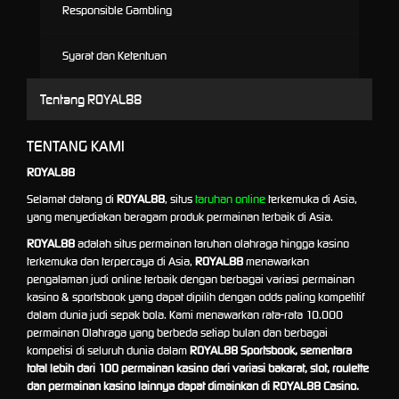
Responsible Gambling
Syarat dan Ketentuan
Tentang ROYAL88
TENTANG KAMI
ROYAL88
Selamat datang di
ROYAL88
, situs
taruhan online
terkemuka di Asia,
yang menyediakan beragam produk permainan terbaik di Asia.
ROYAL88
adalah situs permainan taruhan olahraga hingga kasino
terkemuka dan terpercaya di Asia,
ROYAL88
menawarkan
pengalaman judi online terbaik dengan berbagai variasi permainan
kasino & sportsbook yang dapat dipilih dengan odds paling kompetitif
dalam dunia judi sepak bola. Kami menawarkan rata-rata 10.000
permainan Olahraga yang berbeda setiap bulan dan berbagai
kompetisi di seluruh dunia dalam
ROYAL88 Sportsbook, sementara
total lebih dari 100 permainan kasino dari variasi bakarat, slot, roulette
dan permainan kasino lainnya dapat dimainkan di
ROYAL88
Casino.