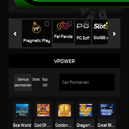
i
i
i
i
i
Facha
Fat Panda
Slot88 x PP
PG Soft
Pragmatic Play
VPOWER
Semua
Slots
Top
permainan
20
Sea World
God Of Wealth
Golden Rooster
Dragon's Riches
Great Blue