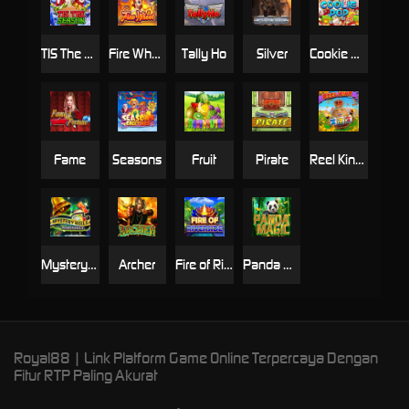
TIS The Season
Fire Wheel
Tally Ho
Silver
Cookie Pop
Fame
Seasons
Fruit
Pirate
Reel King Mega
Mystery Reels Power Reels
Archer
Fire of Riverside
Panda Magic II
Royal88 | Link Platform Game Online Terpercaya Dengan
Fitur RTP Paling Akurat