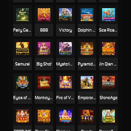
Fairy Garden
888
Victory
Dolphin Reef
Sea Realms
Samurai
Big Shot
Mysterious Witch
Pyramid Adventure
Jin Qian Wa
Eyes of Fortune
Monkey Slots
Fire of Villa Street
Emperor Gate
StoneAge