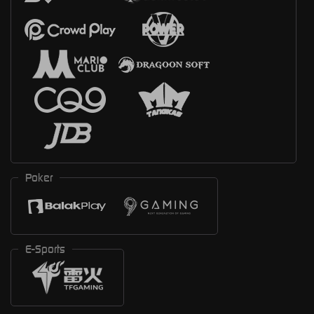
Poker
E-Sports