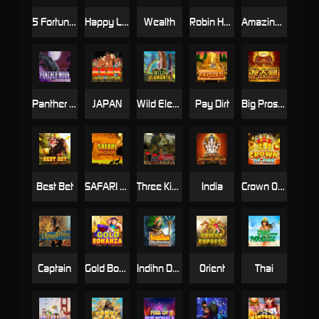
5 Fortune Dragon
Happy Lantern
Wealth
Robin Hood
Amazing Thailand
Panther Moon
JAPAN
Wild Elements
Pay Dirt
Big Prosperity
Best Bet
SAFARI Heat
Three Kingdoms
India
Crown Of Fire
Captain
Gold Bonanza
Indihn Dkehming
Orient
Thai