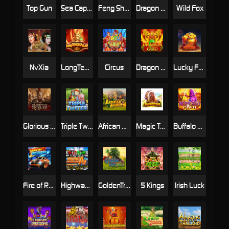
Top Gun
Sea Captain
Feng Shen
Dragon City
Wild Fox
NvXia
LongTengHuXiao2
Circus
Dragon Gold
Lucky Fortune
Glorious Rome
Triple Twister
African Wildlife
Magic Totem
Buffalo Gold
Fire of Route 66
Highway King
GoldenTree
5 Kings
Irish Luck