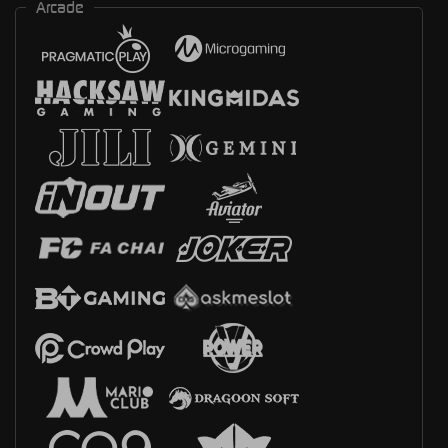
Arcade