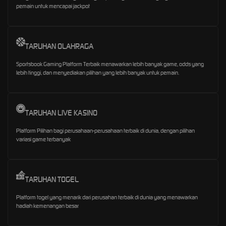
pemain untuk mencapai jackpot
TARUHAN OLAHRAGA
Sportsbook Gaming Platform Terbaik menawarkan lebih banyak game, odds yang
lebih tinggi, dan menyediakan pilihan yang lebih banyak untuk pemain.
TARUHAN LIVE KASINO
Platform Pilihan bagi perusahaan-perusahaan terbaik di dunia, dengan pilihan
variasi game terbanyak
TARUHAN TOGEL
Platform togel yang menarik dari perusahan terbaik di dunia yang menawarkan
hadiah kemenangan besar