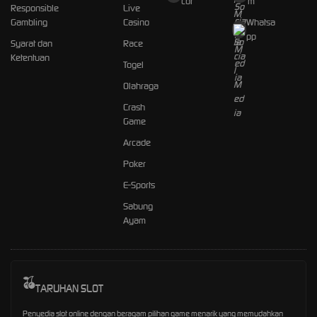
cor
m
Responsible
Live
Gambling
Casino
Whatsa
pp
Syarat dan
Race
Ketentuan
Togel
Olahraga
Crash
Game
Arcade
Poker
E-Sports
Sabung
Ayam
TARUHAN SLOT
Penyedia slot online dengan beragam pilihan game menarik yang memudahkan