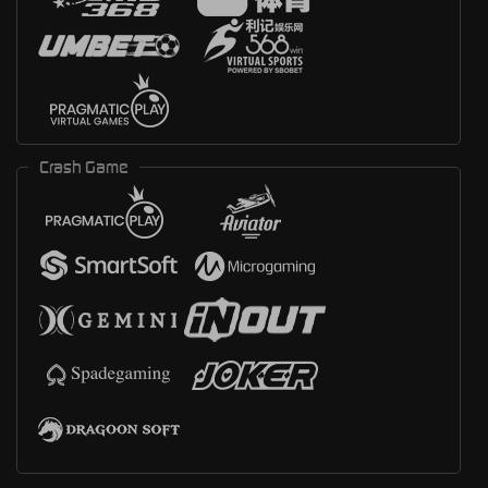
Crash Game