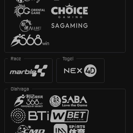
Race
Togel
Olahraga