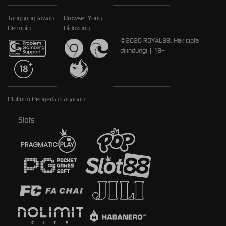
Tanggung Jawab
Browser Yang
Bermain
Didukung
©2026 ROYAL88. Hak cipta
dilindungi | 18+
Platform Penyedia Layanan
Slots