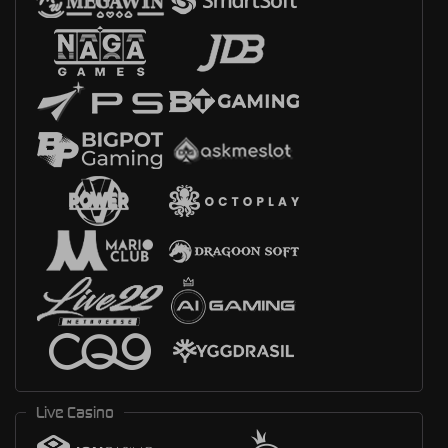
Live Casino