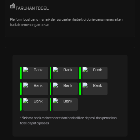
TARUHAN TOGEL
Platform togel yang menarik dari perusahan terbaik di dunia yang menawarkan
hadiah kemenangan besar
* Selama bank maintenance dan bank offline deposit dan penarikan
tidak dapat diproses