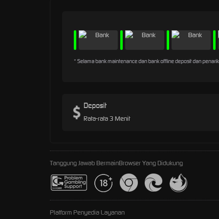
* Selama bank maintenance dan bank offline deposit dan penarik
Deposit
Rata-rata 3 Menit
Tanggung Jawab Bermain
Browser Yang Didukung
Platform Penyedia Layanan