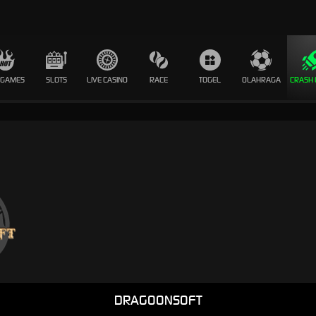
 GAMES
SLOTS
LIVE CASINO
RACE
TOGEL
OLAHRAGA
CRASH
DRAGOONSOFT