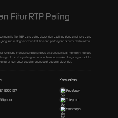
n Fitur RTP Paling
a memiliki fitur RTP yang paling akurat dan pastinya dengan winrate yang
ice yang siap melayani semua keluhan dan pertanyaan seputar platform kami
it kami juga menjadi yang terlengkap dikarenakan kami memiliki 4 metode
epat hanya 3 menit saja dengan nominal berapapun akan langsung masuk ke
kami, kemenangan besar sudah menunggu di depan mata anda!.
n
Komunitas
211960167
Facebook
88gacor
Telegram
Whatsapp