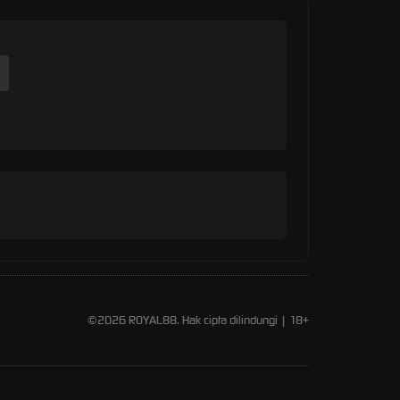
©2026 ROYAL88. Hak cipta dilindungi | 18+