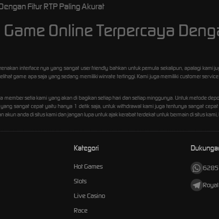
Dengan Fitur RTP Paling Akurat
m Game Online Terpercaya Denga
nakan interface nya yang sangat user friendly bahkan untuk pemula sekalipun, apalagi kami jug
melihat game apa saja yang sedang memiliki winrate tertinggi. Kami juga memiliki customer serv
ember setia kami yang akan di bagikan setiap hari dan setiap minggunya. Untuk metode depos
RIS yang sangat cepat yaitu hanya 1 detik saja, untuk withdrawal kami juga tentunya sangat c
an akun anda di situs kami dan jangan lupa untuk ajak kerabat terdekat untuk bermain di situs 
Kategori
Dukunga
Hot Games
6285
Slots
Royal
Live Casino
Race