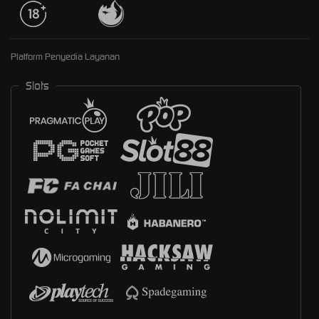
Platform Penyedia Layanan
Slots