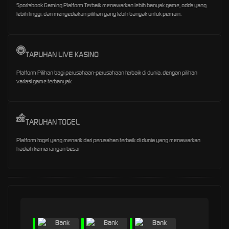
Sportsbook Gaming Platform Terbaik menawarkan lebih banyak game, odds yang
lebih tinggi, dan menyediakan pilihan yang lebih banyak untuk pemain.
TARUHAN LIVE KASINO
Platform Pilihan bagi perusahaan-perusahaan terbaik di dunia, dengan pilihan
variasi game terbanyak
TARUHAN TOGEL
Platform togel yang menarik dari perusahan terbaik di dunia yang menawarkan
hadiah kemenangan besar