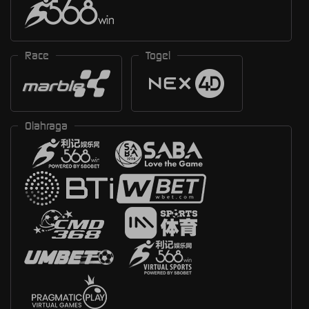
Race
Togel
Olahraga