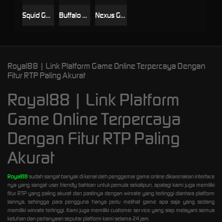
Squid Game 2: Mukunghwa
Buffalo Rush HIGHROLLER
Nexus Gift Delight
Royal88 | Link Platform Game Online Terpercaya Dengan
Fitur RTP Paling Akurat
Royal88 | Link Platform
Game Online Terpercaya
Dengan Fitur RTP Paling
Akurat
Royal88
sudah sangat banyak di kenal oleh penggemar game online dikarenakan interface
nya yang sangat user friendly bahkan untuk pemula sekalipun, apalagi kami juga memiliki
fitur RTP yang paling akurat dan pastinya dengan winrate yang tertinggi diantara platform
lainnya, sehingga para pengguna hanya perlu melihat game apa saja yang sedang
memiliki winrate tertinggi. Kami juga memiliki customer service yang siap melayani semua
keluhan dan pertanyaan seputar platform kami selama 24 jam.