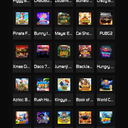
Piggy Bank Gold 2
LABUBU: Fall In Wild
Zeustrike Xmas
Buffalo Rush
Crazy Bounty: Jackpot
Pinata Fest
Bunny to the Moon
Maya: Elemental Totem 2
Cai Shen Fortune
PUBG2
Xmas Gift Delight
Disco 777
Jumanji Bonanza
BlackJack21
Hungry Slime
Aztec: Bonus Hunt 2 Xmas
Rush Hour Gold
Kingyo Riches
Book of Safari
World Cup Final