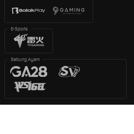
E-Sports
Sabung Ayam