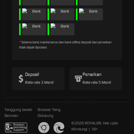
* Selama bank maintenance dan bank offline deposit dan penarikan
tidak dapat diproses
Deposit
Penarikan
Rata-rata 3 Menit
Rata-rata 5 Menit
Tanggung Jawab
Browser Yang
Bermain
Didukung
©2026 ROYAL88. Hak cipta
dilindungi | 18+