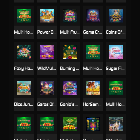
Multi Hot 5 Super Wilds
Power Of Tiger
Multi Fruits Charging Wilds
Gems Crown Charging Wilds
Coins Of Atlantis
Foxy Hot 20
WildMultiStar
Burning Ice 10
Multi Hot 5 Burn Wilds
Sugar Fiesta
Dice Jungle
Gates Of Merlyn
Genie's Bonanza
HotSamba
Multi Hot 10