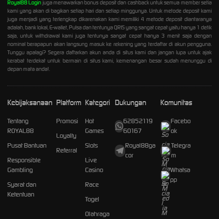
Royal88 Login
juga menawarkan bonus deposit dan cashback untuk semua member setia
kami yang akan di bagikan setiap hari dan setiap minggunya. Untuk metode deposit kami
juga menjadi yang terlengkap dikarenakan kami memiliki 4 metode deposit diantaranya
adalah, bank lokal, E-wallet, Pulsa dan tentunya QRIS yang sangat cepat yaitu hanya 1 detik
saja, untuk withdrawal kami juga tentunya sangat cepat hanya 3 menit saja dengan
nominal berapapun akan langsung masuk ke rekening yang terdaftar di akun pengguna.
Tunggu apalagi? Segera daftarkan akun anda di situs kami dan jangan lupa untuk ajak
kerabat terdekat untuk bermain di situs kami, kemenangan besar sudah menunggu di
depan mata anda!.
Kebijaksanaan
Platform
Kategori
Dukungan
Komunitas
Tentang
Promosi
Hot
62852119
Facebo
ROYAL88
Games
60167
ok
Loyalty
Pusat Bantuan
Slots
Royal88ga
Telegra
Referral
cor
m
Responsible
Live
Gambling
Casino
Whatsa
pp
Syarat dan
Race
Ketentuan
Togel
Olahraga