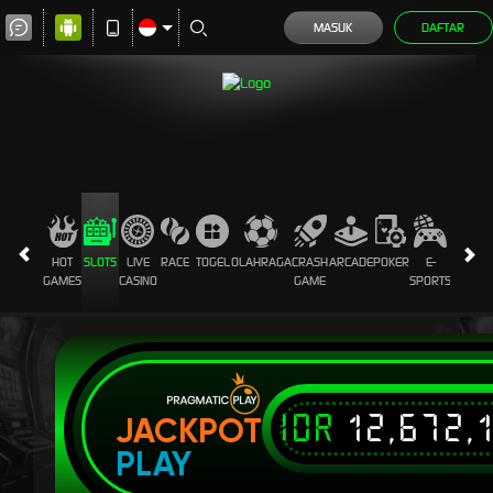
MASUK
DAFTAR
HOT
SLOTS
LIVE
RACE
TOGEL
OLAHRAGA
CRASH
ARCADE
POKER
E-
SABUN
GAMES
CASINO
GAME
SPORTS
AYAM
IDR
12,672,
JACKPOT
PLAY