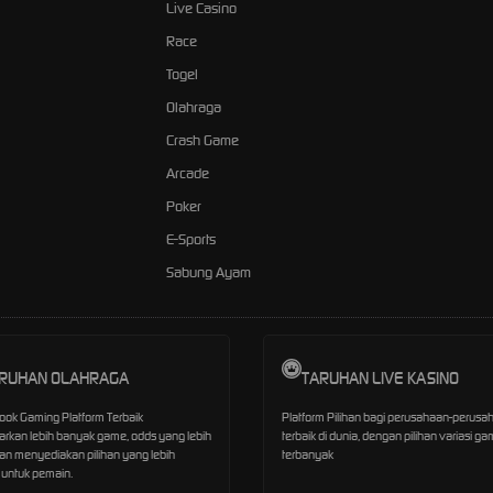
Live Casino
Race
Togel
Olahraga
Crash Game
Arcade
Poker
E-Sports
Sabung Ayam
RUHAN OLAHRAGA
TARUHAN LIVE KASINO
ook Gaming Platform Terbaik
Platform Pilihan bagi perusahaan-perusa
kan lebih banyak game, odds yang lebih
terbaik di dunia, dengan pilihan variasi g
 dan menyediakan pilihan yang lebih
terbanyak
untuk pemain.