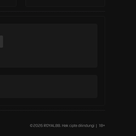
©2026 ROYAL88. Hak cipta dilindungi | 18+