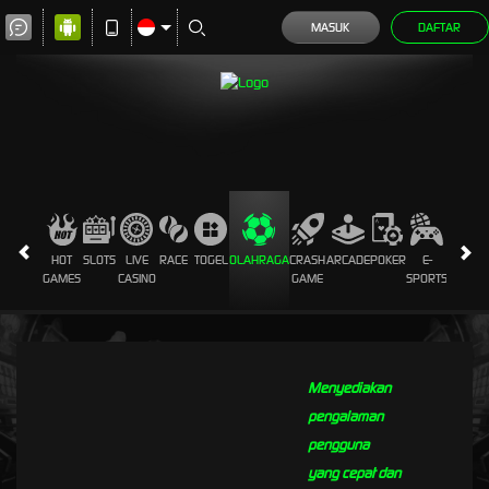
MASUK
DAFTAR
HOT
SLOTS
LIVE
RACE
TOGEL
OLAHRAGA
CRASH
ARCADE
POKER
E-
SABUN
GAMES
CASINO
GAME
SPORTS
AYAM
Menyediakan
pengalaman
pengguna
yang cepat dan