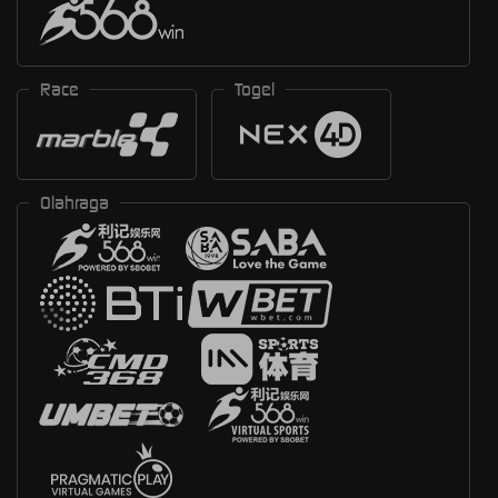
Race
Togel
Olahraga