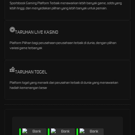
Sportsbook Gaming Platform Terbaik menawarkan lebih banyak game, odds yang
lebih tinggi, dan menyediakan pilihan yang lebih banyak untuk pemain.
TARUHAN LIVE KASINO
Platform Pilihan bagi perusahaan-perusahaan terbaik di dunia, dengan pilihan
variasi game terbanyak
TARUHAN TOGEL
Platform togel yang menarik dari perusahan terbaik di dunia yang menawarkan
hadiah kemenangan besar