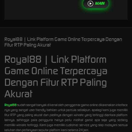
MAIN
Royal88 | Link Platform Game Online Terpercaya Dengan
Fitur RTP Paling Akurat
Royal88 | Link Platform
Game Online Terpercaya
Dengan Fitur RTP Paling
Akurat
Royal88
sudah sangat banyak di kenal oleh penggemar game online dikarenakan interface
nya yang sangat user friendly bahkan untuk pemula sekalipun, apalagi kami juga memiliki
fitur RTP yang paling akurat dan pastinya dengan winrate yang tertinggi diantara platform
lainnya, sehingga para pengguna hanya perlu melihat game apa saja yang sedang
memiliki winrate tertinggi. Kami juga memiliki customer service yang siap melayani semua
keluhan dan pertanyaan seputar platform kami selama 24 jam.