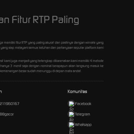
n Fitur RTP Paling
a memiliki fitur RTP yang paling akurat dan pastinya dengan winrate yang
ice yang siap melayani semua keluhan dan pertanyaan seputar platform kami
it kami juga menjadi yang terlengkap dikarenakan kami memiliki 4 metode
epat hanya 3 menit saja dengan nominal berapapun akan langsung masuk ke
kami, kemenangan besar sudah menunggu di depan mata anda!.
n
Komunitas
211960167
Facebook
88gacor
Telegram
Whatsapp