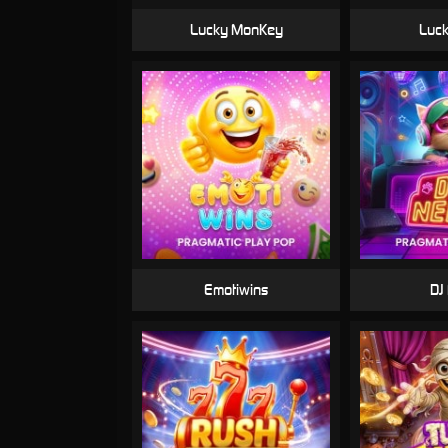
Lucky MonKey
Luck
Emotiwins
DJ