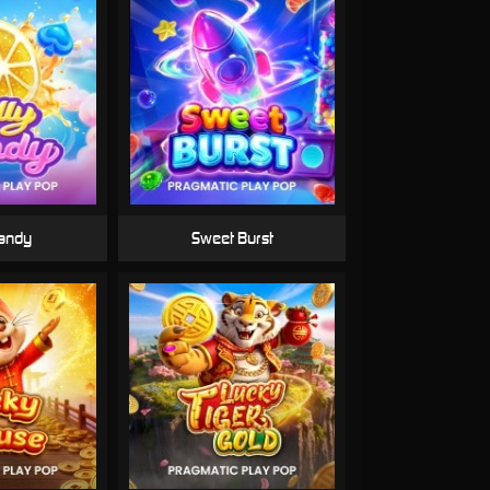
Gates of Olympus Super Scatter
Candy
Sweet Burst