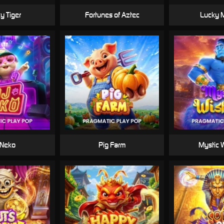
y Tiger
Fortunes of Aztec
Lucky 
 Neko
Pig Farm
Mystic 