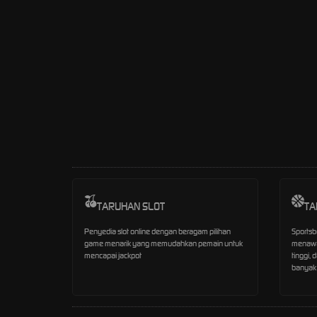
TARUHAN SLOT
TA
Penyedia slot online dengan beragam pilihan
Sportsb
game menarik yang memudahkan pemain untuk
menawar
mencapai jackpot
tinggi,
banyak 