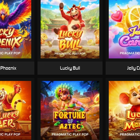
 Phoenix
Lucky Bull
Jelly 