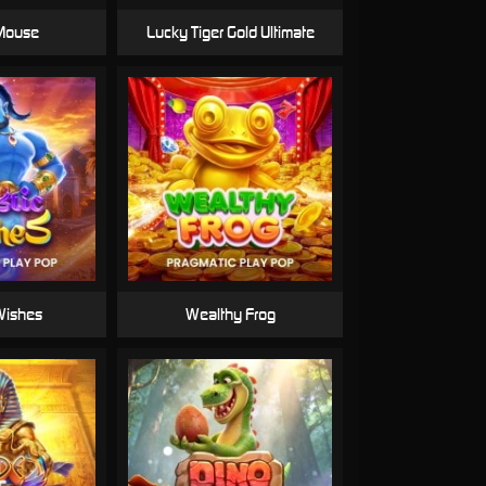
Mouse
Lucky Tiger Gold Ultimate
Wishes
Wealthy Frog