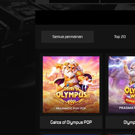
Semua permainan
Top 20
Gates of Olympus POP
Olymp