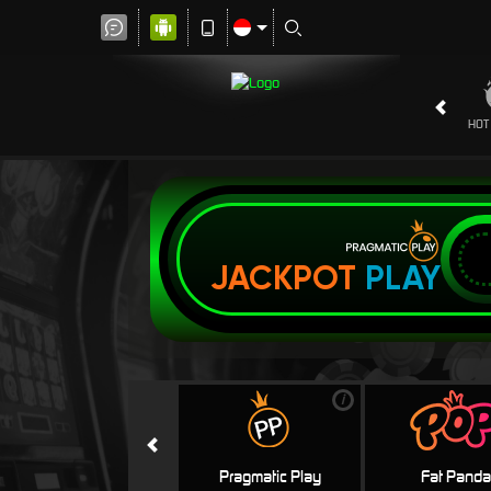
HOT
JACKPOT
PLAY
i
Pragmatic Play
Fat Pand